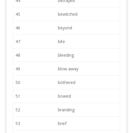
44
betrayed
45
bewitched
46
beyond
47
bite
48
bleeding
49
blow away
50
bothered
51
bowed
52
branding
53
brief