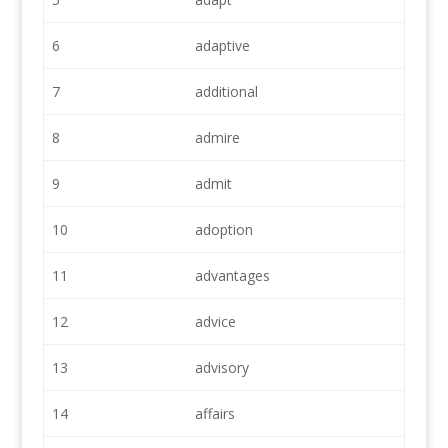
6
adaptive
7
additional
8
admire
9
admit
10
adoption
11
advantages
12
advice
13
advisory
14
affairs