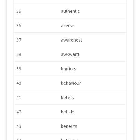
35
authentic
36
averse
37
awareness
38
awkward
39
barriers
40
behaviour
41
beliefs
42
belittle
43
benefits