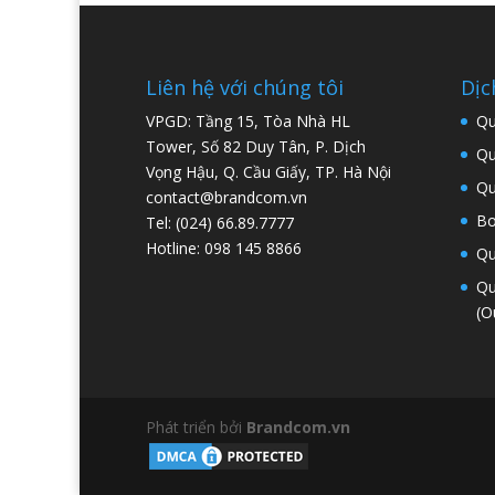
Liên hệ với chúng tôi
Dịc
VPGD: Tầng 15, Tòa Nhà HL
Qu
Tower, Số 82 Duy Tân, P. Dịch
Qu
Vọng Hậu, Q. Cầu Giấy, TP. Hà Nội
Qu
contact@brandcom.vn
Bo
Tel: (024) 66.89.7777
Hotline: 098 145 8866
Qu
Qu
(O
Phát triển bởi
Brandcom.vn