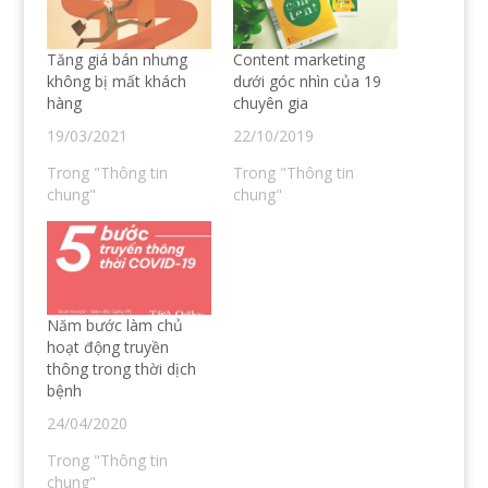
ẻ
r
o
e
t
ê
n
n
r
n
S
s
ê
T
k
i
n
w
y
n
Tăng giá bán nhưng
Content marketing
F
i
p
n
a
t
e
e
không bị mất khách
dưới góc nhìn của 19
c
t
(
w
hàng
chuyên gia
e
e
O
w
b
r
p
i
o
(
e
n
19/03/2021
22/10/2019
o
O
n
d
k
p
s
o
(
e
i
w
Trong "Thông tin
Trong "Thông tin
O
n
n
)
chung"
chung"
p
s
n
e
i
e
n
n
w
s
n
w
i
e
i
n
w
n
n
w
d
e
i
o
w
n
w
w
d
)
Năm bước làm chủ
i
o
n
w
hoạt động truyền
d
)
o
thông trong thời dịch
w
bệnh
)
24/04/2020
Trong "Thông tin
chung"