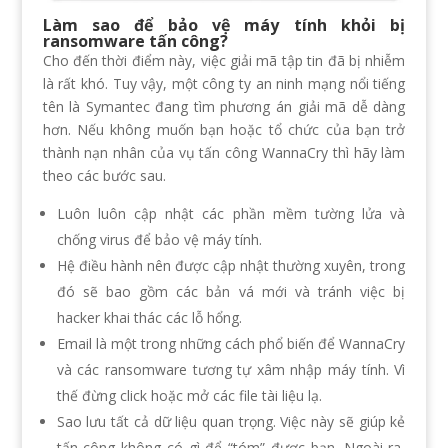
Làm sao để bảo vệ máy tính khỏi bị
ransomware tấn công?
Cho đến thời điểm này, việc giải mã tập tin đã bị nhiễm
là rất khó. Tuy vậy, một công ty an ninh mạng nổi tiếng
tên là Symantec đang tìm phương án giải mã dễ dàng
hơn. Nếu không muốn bạn hoặc tổ chức của bạn trở
thành nạn nhân của vụ tấn công WannaCry thì hãy làm
theo các bước sau.
Luôn luôn cập nhật các phần mềm tường lửa và
chống virus để bảo vệ máy tính.
Hệ điều hành nên được cập nhật thường xuyên, trong
đó sẽ bao gồm các bản vá mới và tránh việc bị
hacker khai thác các lỗ hổng.
Email là một trong những cách phổ biến để WannaCry
và các ransomware tương tự xâm nhập máy tính. Vì
thế đừng click hoặc mở các file tài liệu lạ.
Sao lưu tất cả dữ liệu quan trọng. Việc này sẽ giúp kẻ
tấn công không có gì để “tóm” được bạn. Ngoài ra,