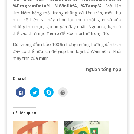
%ProgramData%, %WinDir%, %Temp%
. Mỗi lần
tìm kiếm bằng một trong những cái tên trên, một thư
mục sẽ hiện ra, hãy chọn lọc theo thời gian và xóa
những thư mục, tập tin gần đây nhất. Ngoài ra, bạn có
thể vào thư mục
Temp
để xóa mọi thứ trong đó.
Dù không đảm bảo 100% nhưng những hướng dẫn trên
đây có thể hữu ích để giúp bạn loại bỏ WannaCry khỏi
máy tính của mình.
nguồn tổng hợp
Chia sẻ:
N
B
C
B
h
ấ
l
ấ
ấ
m
i
m
n
đ
c
đ
v
ể
k
ể
à
c
t
i
o
h
o
n
Có liên quan
c
i
s
r
h
a
h
a
i
s
a
(
a
ẻ
r
O
s
t
e
p