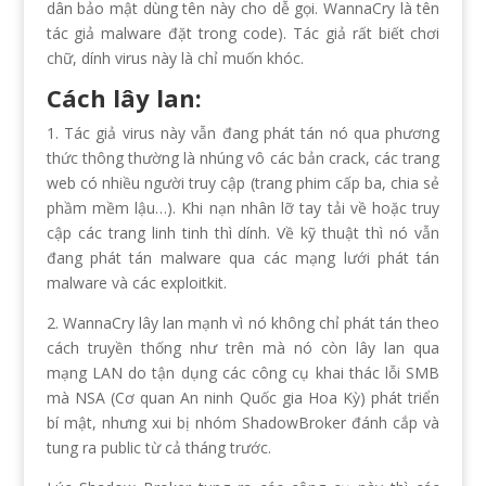
dân bảo mật dùng tên này cho dễ gọi. WannaCry là tên
tác giả malware đặt trong code). Tác giả rất biết chơi
chữ, dính virus này là chỉ muốn khóc.
Cách lây lan:
1. Tác giả virus này vẫn đang phát tán nó qua phương
thức thông thường là nhúng vô các bản crack, các trang
web có nhiều người truy cập (trang phim cấp ba, chia sẻ
phầm mềm lậu…). Khi nạn nhân lỡ tay tải về hoặc truy
cập các trang linh tinh thì dính. Về kỹ thuật thì nó vẫn
đang phát tán malware qua các mạng lưới phát tán
malware và các exploitkit.
2. WannaCry lây lan mạnh vì nó không chỉ phát tán theo
cách truyền thống như trên mà nó còn lây lan qua
mạng LAN do tận dụng các công cụ khai thác lỗi SMB
mà NSA (Cơ quan An ninh Quốc gia Hoa Kỳ) phát triển
bí mật, nhưng xui bị nhóm ShadowBroker đánh cắp và
tung ra public từ cả tháng trước.