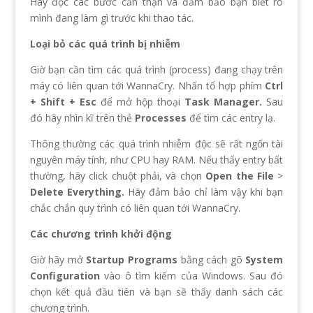
Hãy đọc các bước cẩn thận và đảm bảo bạn biết rõ
mình đang làm gì trước khi thao tác.
Loại bỏ các quá trình bị nhiễm
Giờ bạn cần tìm các quá trình (process) đang chạy trên
máy có liên quan tới WannaCry. Nhấn tổ hợp phím
Ctrl
+ Shift + Esc
để mở hộp thoại
Task Manager.
Sau
đó hãy nhìn kĩ trên thẻ
Processes
để tìm các entry lạ.
Thông thường các quá trình nhiễm độc sẽ rất ngốn tài
nguyên máy tính, như CPU hay RAM. Nếu thấy entry bất
thường, hãy click chuột phải, và chọn
Open the File
>
Delete Everything.
Hãy đảm bảo chỉ làm vậy khi bạn
chắc chắn quy trình có liên quan tới WannaCry.
Các chương trình khởi động
Giờ hãy mở
Startup Programs
bằng cách gõ
System
Configuration
vào ô tìm kiếm của Windows. Sau đó
chọn kết quả đầu tiên và bạn sẽ thấy danh sách các
chương trình.