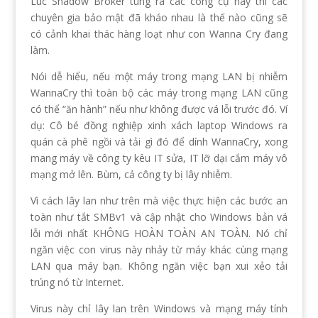
Lúc Shadow Broker tung ra các công cụ này thì các
chuyên gia bảo mật đã kháo nhau là thế nào cũng sẽ
có cảnh khai thác hàng loạt như con Wanna Cry đang
làm.
Nói dễ hiểu, nếu một máy trong mạng LAN bị nhiễm
WannaCry thì toàn bộ các máy trong mạng LAN cũng
có thể “ăn hành” nếu như không được vá lỗi trước đó. Ví
dụ: Cô bé đồng nghiệp xinh xách laptop Windows ra
quán cà phê ngồi và tải gì đó để dính WannaCry, xong
mang máy về công ty kêu IT sửa, IT lỡ dại cắm máy vô
mạng mở lên. Bùm, cả công ty bị lây nhiễm.
Vì cách lây lan như trên mà việc thực hiện các bước an
toàn như tắt SMBv1 và cập nhật cho Windows bản vá
lỗi mới nhất KHÔNG HOÀN TOÀN AN TOÀN. Nó chỉ
ngăn việc con virus này nhảy từ máy khác cùng mạng
LAN qua máy bạn. Không ngăn việc bạn xui xẻo tải
trúng nó từ Internet.
Virus này chỉ lây lan trên Windows và mạng máy tính