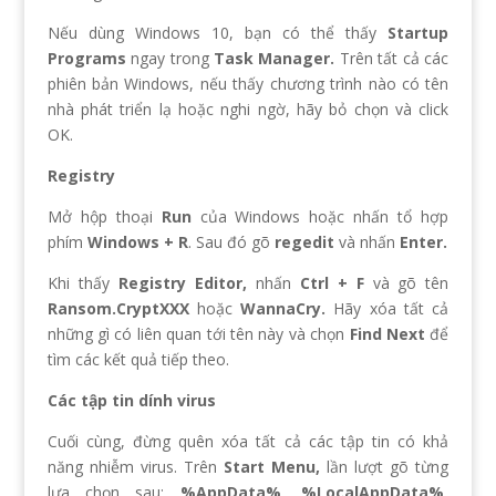
Nếu dùng Windows 10, bạn có thể thấy
Startup
Programs
ngay trong
Task Manager.
Trên tất cả các
phiên bản Windows, nếu thấy chương trình nào có tên
nhà phát triển lạ hoặc nghi ngờ, hãy bỏ chọn và click
OK.
Registry
Mở hộp thoại
Run
của Windows hoặc nhấn tổ hợp
phím
Windows + R
. Sau đó gõ
regedit
và nhấn
Enter.
Khi thấy
Registry Editor,
nhấn
Ctrl + F
và gõ tên
Ransom.CryptXXX
hoặc
WannaCry.
Hãy xóa tất cả
những gì có liên quan tới tên này và chọn
Find Next
để
tìm các kết quả tiếp theo.
Các tập tin dính virus
Cuối cùng, đừng quên xóa tất cả các tập tin có khả
năng nhiễm virus. Trên
Start Menu,
lần lượt gõ từng
lựa chọn sau:
%AppData%, %LocalAppData%,