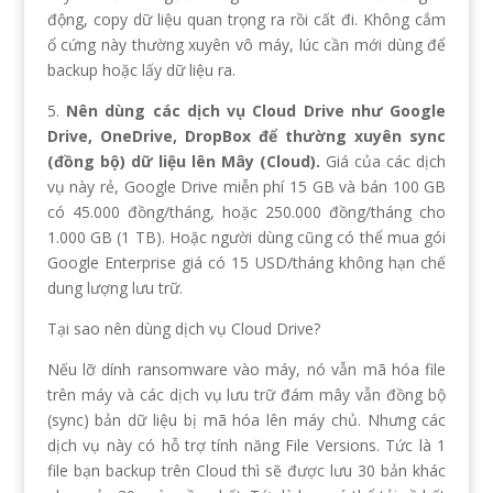
động, copy dữ liệu quan trọng ra rồi cất đi. Không cắm
ổ cứng này thường xuyên vô máy, lúc cần mới dùng để
backup hoặc lấy dữ liệu ra.
5.
Nên dùng các dịch vụ Cloud Drive như Google
Drive, OneDrive, DropBox để thường xuyên sync
(đồng bộ) dữ liệu lên Mây (Cloud).
Giá của các dịch
vụ này rẻ, Google Drive miễn phí 15 GB và bán 100 GB
có 45.000 đồng/tháng, hoặc 250.000 đồng/tháng cho
1.000 GB (1 TB). Hoặc người dùng cũng có thể mua gói
Google Enterprise giá có 15 USD/tháng không hạn chế
dung lượng lưu trữ.
Tại sao nên dùng dịch vụ Cloud Drive?
Nếu lỡ dính ransomware vào máy, nó vẫn mã hóa file
trên máy và các dịch vụ lưu trữ đám mây vẫn đồng bộ
(sync) bản dữ liệu bị mã hóa lên máy chủ. Nhưng các
dịch vụ này có hỗ trợ tính năng File Versions. Tức là 1
file bạn backup trên Cloud thì sẽ được lưu 30 bản khác