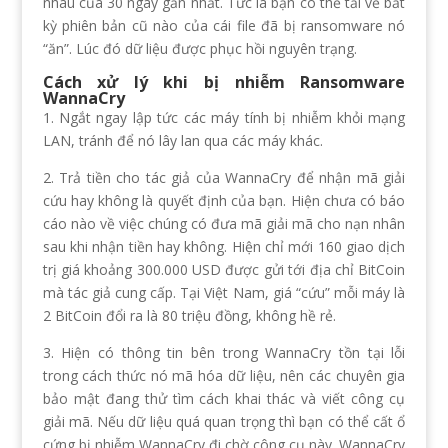
nhau của 30 ngày gần nhất. Tức là bạn có thể tải về bất
kỳ phiên bản cũ nào của cái file đã bị ransomware nó
“ăn”. Lúc đó dữ liệu được phục hồi nguyên trạng.
Cách xử lý khi bị nhiễm Ransomware
WannaCry
1. Ngắt ngay lập tức các máy tính bị nhiễm khỏi mạng
LAN, tránh để nó lây lan qua các máy khác.
2. Trả tiền cho tác giả của WannaCry để nhận mã giải
cứu hay không là quyết định của bạn. Hiện chưa có báo
cáo nào về việc chúng có đưa mã giải mã cho nạn nhân
sau khi nhận tiền hay không. Hiện chỉ mới 160 giao dịch
trị giá khoảng 300.000 USD được gửi tới địa chỉ BitCoin
mà tác giả cung cấp. Tại Việt Nam, giá “cứu” mỗi máy là
2 BitCoin đổi ra là 80 triệu đồng, không hề rẻ.
3. Hiện có thông tin bên trong WannaCry tồn tại lỗi
trong cách thức nó mã hóa dữ liệu, nên các chuyên gia
bảo mật đang thử tìm cách khai thác và viết công cụ
giải mã. Nếu dữ liệu quá quan trọng thì bạn có thể cất ổ
cứng bị nhiễm WannaCry đi chờ công cụ này. WannaCry