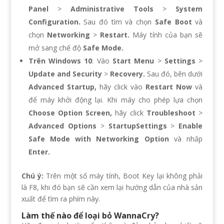
Panel
>
Administrative Tools
>
System
Configuration.
Sau đó tìm và chọn
Safe Boot
và
chọn
Networking
>
Restart.
Máy tính của bạn sẽ
mở sang chế độ
Safe Mode.
Trên Windows 10
: Vào
Start Menu
>
Settings
>
Update and Security
>
Recovery.
Sau đó, bên dưới
Advanced Startup,
hãy click vào
Restart Now
và
để máy khởi động lại. Khi máy cho phép lựa chọn
Choose Option Screen,
hãy click
Troubleshoot
>
Advanced Options
>
StartupSettings
>
Enable
Safe Mode with Networking Option
và nhấp
Enter.
Chú ý:
Trên một số máy tính, Boot Key lại không phải
là F8, khi đó bạn sẽ cần xem lại hướng dẫn của nhà sản
xuất để tìm ra phím này.
Làm thế nào để loại bỏ WannaCry?