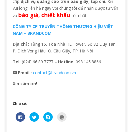
cấp
dịch vụ quảng cáo trên báo giấy, tạp chí.
Xin
vui lòng liên hệ ngay với chúng tôi để nhận được tư vấn
báo giá, chiết khấu
và
tốt nhất
CÔNG TY CP TRUYỀN THÔNG THƯƠNG HIỆU VIỆT
NAM – BRANDCOM
Địa chỉ :
Tầng 15, Tòa Nhà HL Tower, Số 82 Duy Tân,
P. Dịch Vọng Hậu, Q. Cầu Giấy, TP. Hà Nội
Tel:
(024) 66.89.7777 –
Hotline:
098.145.8866
Email :
contact@brandcom.vn
Xin cảm ơn!
Chia sẻ:
N
B
C
B
h
ấ
l
ấ
ấ
m
i
m
n
đ
c
đ
v
ể
k
ể