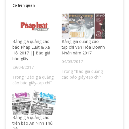
à
c
t
i
o
h
o
n
Có liên quan
c
i
s
r
h
a
h
a
i
s
a
(
a
ẻ
r
O
s
t
e
p
ẻ
r
o
e
t
ê
n
n
r
n
S
s
ê
T
k
i
n
w
y
n
Bảng giá quảng cáo
Bảng giá quảng cáo
F
i
p
n
a
t
e
e
báo Pháp Luật & Xã
tạp chí Văn Hóa Doanh
c
t
(
w
Hội 2017 || Báo giá
Nhân năm 2017
e
e
O
w
b
r
p
i
báo giấy
o
(
e
n
04/03/2017
o
O
n
d
29/04/2017
k
p
s
o
(
e
i
w
Trong "Báo giá quảng
O
n
n
)
Trong "Báo giá quảng
cáo báo giây-tạp chí"
p
s
n
e
i
e
cáo báo giây-tạp chí"
n
n
w
s
n
w
i
e
i
n
w
n
n
w
d
e
i
o
w
n
w
w
d
)
i
o
n
w
Bảng giá quảng cáo
d
)
o
trên báo An Ninh Thủ
w
Đô