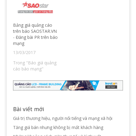
n
w
n
n
w
d
e
i
o
w
n
w
w
d
)
i
o
n
w
Bảng giá quảng cáo
d
)
o
trên báo SAOSTAR.VN
w
- Đăng bài PR trên báo
)
mạng
13/03/2017
Trong "Báo giá quảng
cáo báo mạng"
Bài viết mới
Giá trị thương hiệu, người nổi tiếng và mạng xã hội
Tăng giá bán nhưng không bị mất khách hàng