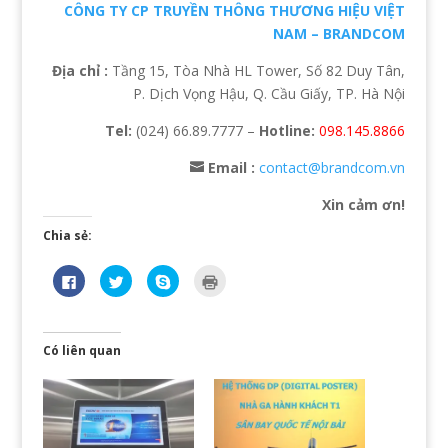
CÔNG TY CP TRUYỀN THÔNG THƯƠNG HIỆU VIỆT
NAM – BRANDCOM
Địa chỉ :
Tầng 15, Tòa Nhà HL Tower, Số 82 Duy Tân,
P. Dịch Vọng Hậu, Q. Cầu Giấy, TP. Hà Nội
Tel:
(024) 66.89.7777 –
Hotline:
098.145.8866
Email :
contact@brandcom.vn
Xin cảm ơn!
Chia sẻ:
N
B
C
B
h
ấ
l
ấ
ấ
m
i
m
n
đ
c
đ
v
ể
k
ể
à
c
t
i
o
h
o
n
Có liên quan
c
i
s
r
h
a
h
a
i
s
a
(
a
ẻ
r
O
s
t
e
p
ẻ
r
o
e
t
ê
n
n
r
n
S
s