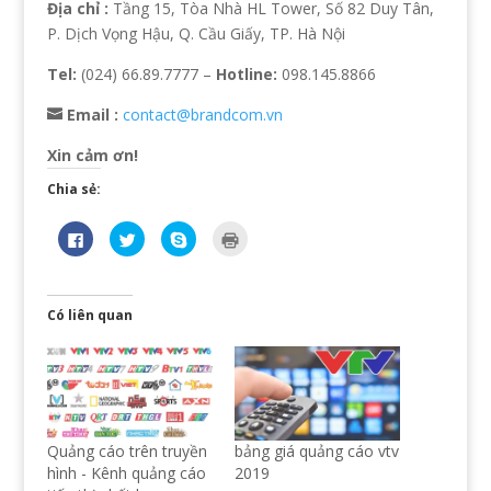
Địa chỉ :
Tầng 15, Tòa Nhà HL Tower, Số 82 Duy Tân,
P. Dịch Vọng Hậu, Q. Cầu Giấy, TP. Hà Nội
Tel:
(024) 66.89.7777 –
Hotline:
098.145.8866
Email :
contact@brandcom.vn
Xin cảm ơn!
Chia sẻ:
N
B
C
B
h
ấ
l
ấ
ấ
m
i
m
n
đ
c
đ
v
ể
k
ể
à
c
t
i
o
h
o
n
Có liên quan
c
i
s
r
h
a
h
a
i
s
a
(
a
ẻ
r
O
s
t
e
p
ẻ
r
o
e
t
ê
n
n
r
n
S
s
ê
T
k
i
n
w
y
n
Quảng cáo trên truyền
bảng giá quảng cáo vtv
F
i
p
n
a
t
e
e
hình - Kênh quảng cáo
2019
c
t
(
w