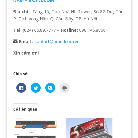
NAM – BRANDCOM
Địa chỉ :
Tầng 15, Tòa Nhà HL Tower, Số 82 Duy Tân,
P. Dịch Vọng Hậu, Q. Cầu Giấy, TP. Hà Nội
Tel:
(024) 66.89.7777 –
Hotline:
098.145.8866
Email :
contact@brandcom.vn
Xin cảm ơn!
Chia sẻ:
N
B
C
B
h
ấ
l
ấ
ấ
m
i
m
n
đ
c
đ
v
ể
k
ể
à
c
t
i
o
h
o
n
Có liên quan
c
i
s
r
h
a
h
a
i
s
a
(
a
ẻ
r
O
s
t
e
p
ẻ
r
o
e
t
ê
n
n