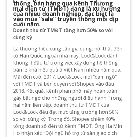
thống, bán hàng qua kênh Thương
mại điện tử (TMĐT) đang là xu hướng
của nhiều doanh nghiệp, đặc biệt là
vào mùa “sale” truyền thống mỗi dịp
cuối năm.
Doanh thu từ TMĐT tăng hơn 50% so với
cùng kỳ
Là thương hiệu cung cấp gia dụng, nội thất đến
từ Hàn Quốc, ngoài nhà máy, Lock&Lock dành
không ít đầu tư trong việc xây dựng hệ thống
bán lẻ khá hiệu quả ở Việt Nam nhiều năm qua.
Mãi đến cuối 2017, Lock&Lock mới “dạm ngõ”
với TMĐT và bén duyên với Shopee vào đầu
2018. Kết quả, kênh phân phối này hoàn toàn
gây bất ngờ cho những người điều hành.Trong
hai năm liên tiếp, doanh thu từ TMĐT của
Lock&Lock đều đạt mức tăng trưởng hơn 50%
so với cùng kỳ. Trong đó, Shopee chiếm 40%
tổng doanh số đến từ kênh TMĐT. Ông Ha Min
Ho nhận xét: “Đội ngũ hỗ trợ từ sàn giao dịch