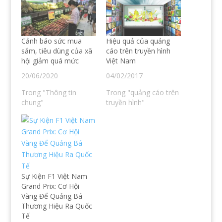
a
ẻ
r
O
s
t
e
p
ẻ
r
o
e
t
ê
n
n
r
n
S
s
ê
T
k
i
n
w
y
n
Cảnh báo sức mua
Hiệu quả của quảng
F
i
p
n
a
t
e
e
sắm, tiêu dùng của xã
cáo trên truyền hình
c
t
(
w
hội giảm quá mức
Việt Nam
e
e
O
w
b
r
p
i
o
(
e
n
20/06/2020
04/02/2017
o
O
n
d
k
p
s
o
(
e
i
w
Trong "Thông tin
Trong "quảng cáo trên
O
n
n
)
chung"
truyền hình"
p
s
n
e
i
e
n
n
w
s
n
w
i
e
i
n
w
n
n
w
d
e
i
o
w
n
w
w
d
)
i
o
n
w
d
)
Sự Kiện F1 Việt Nam
o
Grand Prix: Cơ Hội
w
)
Vàng Để Quảng Bá
Thương Hiệu Ra Quốc
Tế