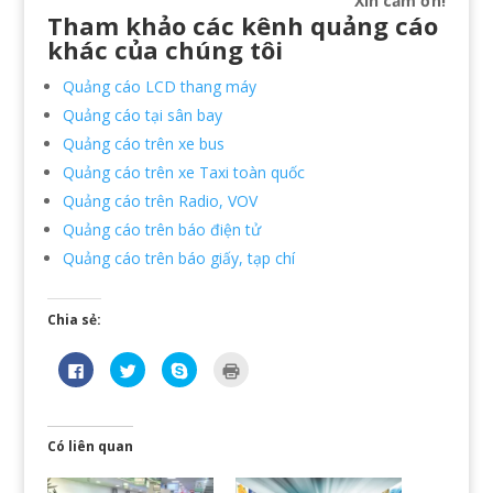
Xin cảm ơn!
Tham khảo các kênh quảng cáo
khác của chúng tôi
Quảng cáo LCD thang máy
Quảng cáo tại sân bay
Quảng cáo trên xe bus
Quảng cáo trên xe Taxi toàn quốc
Quảng cáo trên Radio, VOV
Quảng cáo trên báo điện tử
Quảng cáo trên báo giấy, tạp chí
Chia sẻ:
N
B
C
B
h
ấ
l
ấ
ấ
m
i
m
n
đ
c
đ
v
ể
k
ể
à
c
t
i
o
h
o
n
Có liên quan
c
i
s
r
h
a
h
a
i
s
a
(