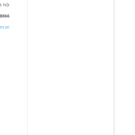
à Nội
 8866
om.vn