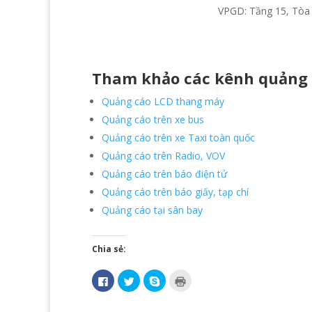
VPGD: Tầng 15, Tòa 
Tham khảo các kênh quảng 
Quảng cáo LCD thang máy
Quảng cáo trên xe bus
Quảng cáo trên xe Taxi toàn quốc
Quảng cáo trên Radio, VOV
Quảng cáo trên báo điện tử
Quảng cáo trên báo giấy, tạp chí
Quảng cáo tại sân bay
Chia sẻ:
N
B
C
B
h
ấ
l
ấ
ấ
m
i
m
n
đ
c
đ
v
ể
k
ể