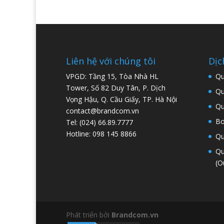
)
Liên hệ với chúng tôi
Dịc
VPGD: Tầng 15, Tòa Nhà HL
Qu
Tower, Số 82 Duy Tân, P. Dịch
Qu
Vọng Hậu, Q. Cầu Giấy, TP. Hà Nội
Qu
contact@brandcom.vn
Bo
Tel: (024) 66.89.7777
Hotline: 098 145 8866
Qu
Qu
(O
Phát triển bởi
Brandcom.vn