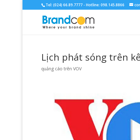
Tel: (024) 66.89.7777 - Hotline: 098.145.8866
co
Lịch phát sóng trên 
quảng cáo trên VOV