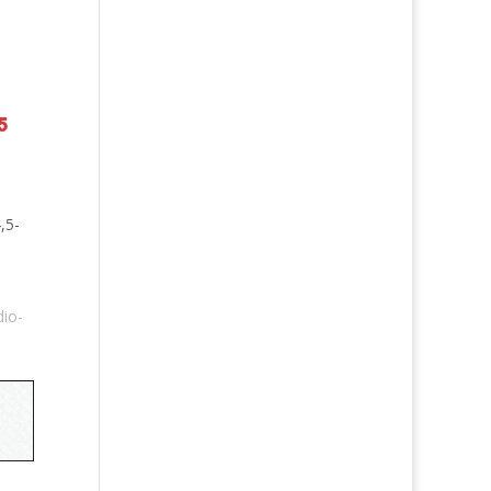
,5-
dio-