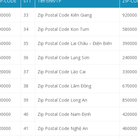
IP-CODE
STT
Tên tỉnh/TP
ZIP-CO
80000
33
Zip Postal Code Kiên Giang
920000
90000
34
Zip Postal Code Kon Tum
580000
60000
35
Zip Postal Code Lai Châu – Điện Biên
390000
60000
36
Zip Postal Code Lạng Sơn
240000
20000
37
Zip Postal Code Lào Cai
330000
90000
38
Zip Postal Code Lâm Đồng
670000
30000
39
Zip Postal Code Long An
850000
90000
40
Zip Postal Code Nam Định
420000
20000
41
Zip Postal Code Nghệ An
460000