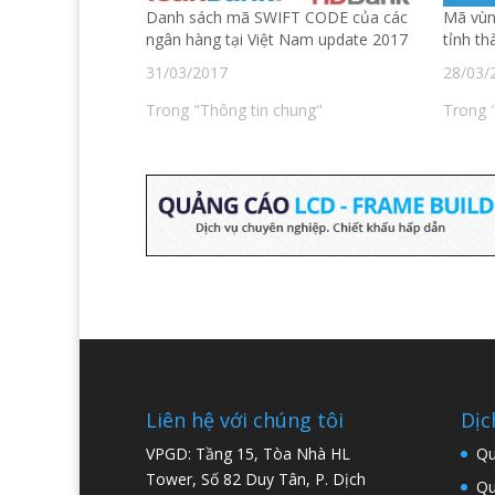
e
e
O
w
b
r
p
i
Danh sách mã SWIFT CODE của các
Mã vùn
o
(
e
n
ngân hàng tại Việt Nam update 2017
tỉnh th
o
O
n
d
k
p
s
o
(
e
i
w
31/03/2017
28/03/
O
n
n
)
p
s
n
e
i
e
Trong "Thông tin chung"
Trong 
n
n
w
s
n
w
i
e
i
n
w
n
n
w
d
e
i
o
w
n
w
w
d
)
i
o
n
w
d
)
o
w
)
Liên hệ với chúng tôi
Dịc
VPGD: Tầng 15, Tòa Nhà HL
Qu
Tower, Số 82 Duy Tân, P. Dịch
Qu