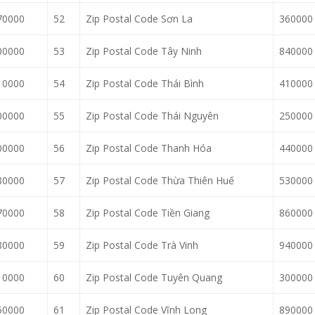
70000
52
Zip Postal Code Sơn La
360000
00000
53
Zip Postal Code Tây Ninh
840000
10000
54
Zip Postal Code Thái Bình
410000
00000
55
Zip Postal Code Thái Nguyên
250000
00000
56
Zip Postal Code Thanh Hóa
440000
80000
57
Zip Postal Code Thừa Thiên Huế
530000
70000
58
Zip Postal Code Tiền Giang
860000
80000
59
Zip Postal Code Trà Vinh
940000
10000
60
Zip Postal Code Tuyên Quang
300000
50000
61
Zip Postal Code Vĩnh Long
890000