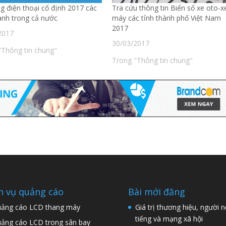
g điện thoại cố định 2017 các
Tra cứu thông tin Biển số xe oto-x
ành trong cả nước
máy các tỉnh thành phố Việt Nam
2017
2017
30/03/2017
"Thông tin chung"
Trong "Thông tin chung"
h vụ quảng cáo
Bài mới đăng
ảng cáo LCD thang máy
Giá trị thương hiệu, người n
tiếng và mạng xã hội
ảng cáo LCD trong sân bay