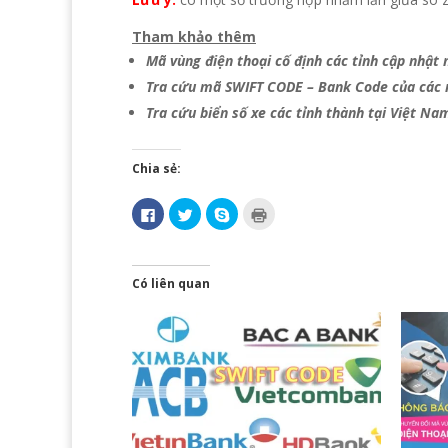
Tham khảo thêm
Mã vùng điện thoại cố định các tỉnh cập nhật
Tra cứu mã SWIFT CODE – Bank Code của các 
Tra cứu biển số xe các tỉnh thành tại Việt Na
Chia sẻ:
N
B
C
B
h
ấ
l
ấ
ấ
m
i
m
n
đ
c
đ
v
ể
k
ể
à
c
t
i
o
h
o
n
Có liên quan
c
i
s
r
h
a
h
a
i
s
a
(
a
ẻ
r
O
s
t
e
p
ẻ
r
o
e
t
ê
n
n
r
n
S
s
ê
T
k
i
n
w
y
n
F
i
p
n
a
t
e
e
c
t
(
w