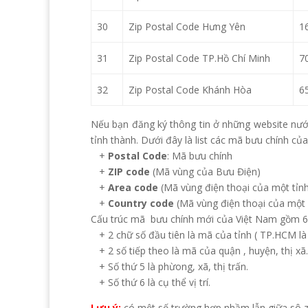
30
Zip Postal Code Hưng Yên
1
31
Zip Postal Code TP.Hồ Chí Minh
7
32
Zip Postal Code Khánh Hòa
6
Nếu bạn đăng ký thông tin ở những website nư
tỉnh thành. Dưới đây là list các mã bưu chính của
+
Postal Code
: Mã bưu chính
+
ZIP code
(Mã vùng của Bưu Điện)
+
Area code
(Mã vùng điện thoại của một tỉn
+
Country code
(Mã vùng điện thoại của một 
Cấu trúc mã bưu chính mới của Việt Nam gồm 6
+ 2 chữ số đầu tiên là mã của tỉnh ( TP.HCM là 
+ 2 số tiếp theo là mã của quận , huyện, thị xã
+ Số thứ 5 là phừong, xã, thị trấn.
+ Số thứ 6 là cụ thể vị trí.
Lưu ý:
có một số trường hợp nhầm lẫn giữa sô 