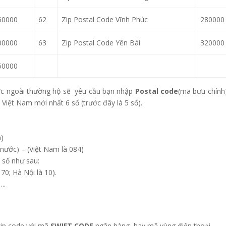
60000
62
Zip Postal Code Vĩnh Phúc
280000
00000
63
Zip Postal Code Yên Bái
320000
50000
ớc ngoài thường hộ sẽ yêu cầu bạn nhập
Postal code
(mã bưu chính
 Việt Nam mới nhất 6 số (trước đây là 5 số).
h)
nước) – (Việt Nam là 084)
 số như sau:
70; Hà Nội là 10).
….
zip code với mã
SWIFT CODE
ngân hàng, hay mã vùng điện thoại