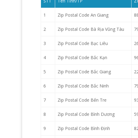
STT
Tên Tỉnh/TP
Z
1
Zip Postal Code An Giang
8
2
Zip Postal Code Bà Rịa Vũng Tàu
7
3
Zip Postal Code Bạc Liêu
2
4
Zip Postal Code Bắc Kạn
9
5
Zip Postal Code Bắc Giang
2
6
Zip Postal Code Bắc Ninh
7
7
Zip Postal Code Bến Tre
9
8
Zip Postal Code Bình Dương
5
9
Zip Postal Code Bình Định
8