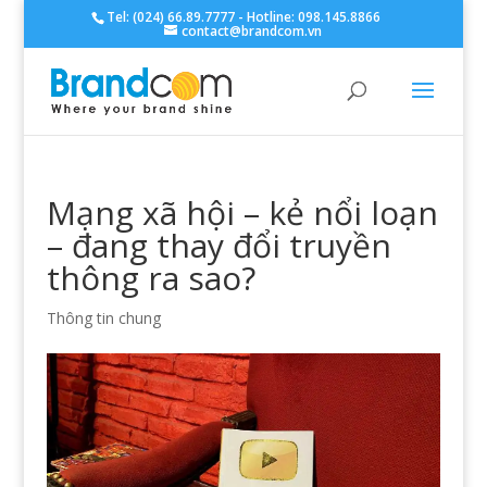
Tel: (024) 66.89.7777 - Hotline: 098.145.8866
contact@brandcom.vn
Mạng xã hội – kẻ nổi loạn
– đang thay đổi truyền
thông ra sao?
Thông tin chung