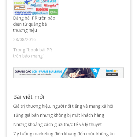
e
i
o
w
n
w
w
d
)
i
o
n
w
Đăng bài PR trên báo
d
)
o
điện tử quảng bá
w
thương hiệu
)
28/08/2016
Trong "book bài PR
trên báo mạng"
Bài viết mới
Giá trị thương hiệu, người nổi tiếng và mạng xã hội
Tăng giá bán nhưng không bị mất khách hàng
Những khoảng cách giữa thực tế và lý thuyết
7 ý tưởng marketing điên khùng đến mức không tin