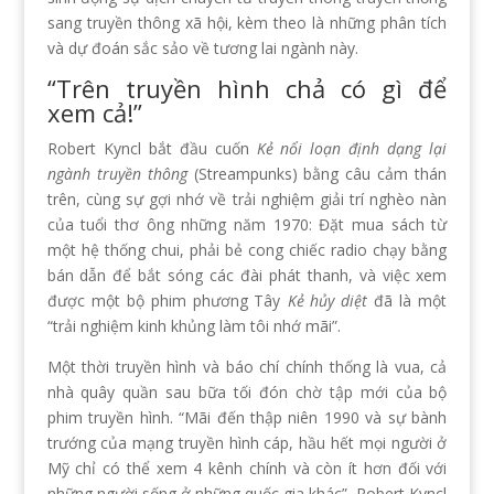
sang truyền thông xã hội, kèm theo là những phân tích
và dự đoán sắc sảo về tương lai ngành này.
“Trên truyền hình chả có gì để
xem cả!”
Robert Kyncl bắt đầu cuốn
Kẻ nổi loạn định dạng lại
ngành truyền thông
(Streampunks) bằng câu cảm thán
trên, cùng sự gợi nhớ về trải nghiệm giải trí nghèo nàn
của tuổi thơ ông những năm 1970: Đặt mua sách từ
một hệ thống chui, phải bẻ cong chiếc radio chạy bằng
bán dẫn để bắt sóng các đài phát thanh, và việc xem
được một bộ phim phương Tây
Kẻ hủy diệt
đã là một
“trải nghiệm kinh khủng làm tôi nhớ mãi”.
Một thời truyền hình và báo chí chính thống là vua, cả
nhà quây quần sau bữa tối đón chờ tập mới của bộ
phim truyền hình. “Mãi đến thập niên 1990 và sự bành
trướng của mạng truyền hình cáp, hầu hết mọi người ở
Mỹ chỉ có thể xem 4 kênh chính và còn ít hơn đối với
những người sống ở những quốc gia khác”, Robert Kyncl