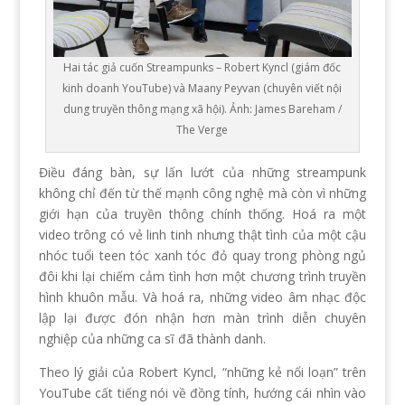
Hai tác giả cuốn Streampunks – Robert Kyncl (giám đốc
kinh doanh YouTube) và Maany Peyvan (chuyên viết nội
dung truyền thông mạng xã hội). Ảnh: James Bareham /
The Verge
Điều đáng bàn, sự lấn lướt của những streampunk
không chỉ đến từ thế mạnh công nghệ mà còn vì những
giới hạn của truyền thông chính thống. Hoá ra một
video trông có vẻ linh tinh nhưng thật tình của một cậu
nhóc tuổi teen tóc xanh tóc đỏ quay trong phòng ngủ
đôi khi lại chiếm cảm tình hơn một chương trình truyền
hình khuôn mẫu. Và hoá ra, những video âm nhạc độc
lập lại được đón nhận hơn màn trình diễn chuyên
nghiệp của những ca sĩ đã thành danh.
Theo lý giải của Robert Kyncl, “những kẻ nổi loạn” trên
YouTube cất tiếng nói về đồng tính, hướng cái nhìn vào