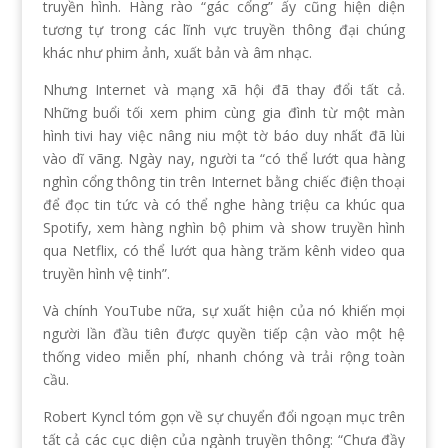
truyền hình. Hàng rào “gác cổng” ấy cũng hiện diện
tương tự trong các lĩnh vực truyền thông đại chúng
khác như phim ảnh, xuất bản và âm nhạc.
Nhưng Internet và mạng xã hội đã thay đổi tất cả.
Những buổi tối xem phim cùng gia đình từ một màn
hình tivi hay việc nâng niu một tờ báo duy nhất đã lùi
vào dĩ vãng. Ngày nay, người ta “có thể lướt qua hàng
nghìn cổng thông tin trên Internet bằng chiếc điện thoại
để đọc tin tức và có thể nghe hàng triệu ca khúc qua
Spotify, xem hàng nghìn bộ phim và show truyền hình
qua Netflix, có thể lướt qua hàng trăm kênh video qua
truyền hình vệ tinh”.
Và chính YouTube nữa, sự xuất hiện của nó khiến mọi
người lần đầu tiên được quyền tiếp cận vào một hệ
thống video miễn phí, nhanh chóng và trải rộng toàn
cầu.
Robert Kyncl tóm gọn về sự chuyển đổi ngoạn mục trên
tất cả các cục diện của ngành truyền thông: “Chưa đầy