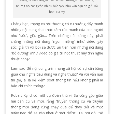
Mạng xã hội đang lấn sân truyền thông truyền thống,
nhưng nó cũng còn nhiều bất cập, như vấn nạn tin giả. Đồ
họa: Hà My
Chẳng hạn, mạng xã hội thường có xu hướng đẩy mạnh
những nội dung khai thác cảm xúc mạnh của con người
như “sốc”, giật gân… Trên những nền tảng này, phải
chăng những nội dung “ngon miệng” (như video gây
sốc, giải trí vô bổ) sẽ được ưu tiên hơn những nội dung
“bổ dưỡng” (như video có giá trị học thuật hay tính nghệ
thuật cao)?
Làm sao để nội dung trên mạng xã hội có sự cân bằng
giữa chủ nghĩa tiêu dùng và nghệ thuật? Và với vấn nạn
tin giả, ai là kẻ kiểm soát thông tin nếu không phải là
báo chí chính thống?
Robert Kyncl có một dự đoán thú vị: Sự cộng gộp giữa
hai bên cũ và mới, rằng “truyền thông cũ và truyền
thông mới đang cùng chạy đua để thay đổi và một
ngày nào đó sẽ gặp nhau ở một điểm”. Tại nơi đó, “sẽ