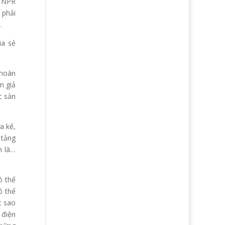
c NPR
 phải
.
ia sẻ
 hoàn
n giả
c sản
a kể,
 tảng
n là…
ó thể
ó thể
c sao
 điện