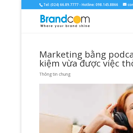
Tel: (024) 66.89.7777 - Hotline: 098.145.8866
co
Marketing bằng podcas
kiệm vừa được việc th
Thông tin chung