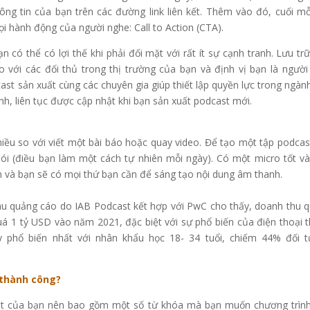
ng tin của bạn trên các đường link liên kết. Thêm vào đó, cuối mỗ
i hành động của người nghe: Call to Action (CTA).
 có thể có lợi thế khi phải đối mặt với rất ít sự cạnh tranh. Lưu tr
o với các đối thủ trong thị trường của bạn và định vị bạn là ngườ
ast sản xuất cùng các chuyên gia giúp thiết lập quyền lực trong ngàn
h, liên tục được cập nhật khi bạn sản xuất podcast mới.
hiều so với viết một bài báo hoặc quay video. Để tạo một tập podcast
 nói (điều bạn làm một cách tự nhiên mỗi ngày). Có một micro tốt v
n và bạn sẽ có mọi thứ bạn cần để sáng tạo nội dung âm thanh.
hu quảng cáo do IAB Podcast kết hợp với PwC cho thấy, doanh thu 
 1 tỷ USD vào năm 2021, đặc biệt với sự phổ biến của điện thoại 
y phổ biến nhất với nhân khẩu học 18- 34 tuổi, chiếm 44% đối 
 thành công?
ast của bạn nên bao gồm một số từ khóa mà bạn muốn chương trìn