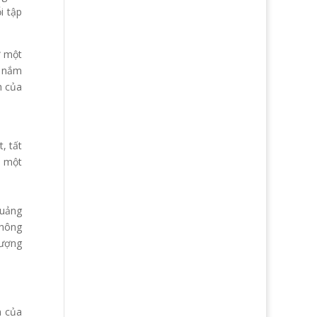
i tập
ữ một
i nắm
h của
, tất
à một
quảng
thông
tượng
h của