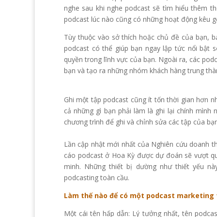
nghe sau khi nghe podcast sẽ tìm hiểu thêm thô
podcast lúc nào cũng có những hoạt động kêu gọ
Tùy thuộc vào sở thích hoặc chủ đề của bạn, bạn
podcast có thể giúp bạn ngay lập tức nổi bật s
quyền trong lĩnh vực của bạn. Ngoài ra, các podc
bạn và tạo ra những nhóm khách hàng trung thàn
Ghi một tập podcast cũng ít tốn thời gian hơn n
cả những gì bạn phải làm là ghi lại chính mình
chương trình để ghi và chỉnh sửa các tập của bạ
Lần cập nhật mới nhất của Nghiên cứu doanh t
cáo podcast ở Hoa Kỳ được dự đoán sẽ vượt quá
minh. Những thiết bị dường như thiết yếu nà
podcasting toàn cầu.
Làm thế nào để có một podcast marketing
Một cái tên hấp dẫn: Lý tưởng nhất, tên podc