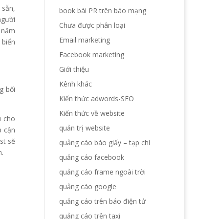
 sẵn,
book bài PR trên báo mạng
người
Chưa được phân loại
n năm
Email marketing
 biển
Facebook marketing
Giới thiệu
Kênh khác
g bối
Kiến thức adwords-SEO
Kiến thức về website
u cho
quản trị website
p cận
st sẽ
quảng cáo báo giấy – tạp chí
n.
quảng cáo facebook
quảng cáo frame ngoài trời
quảng cáo google
quảng cáo trên báo điện tử
quảng cáo trên taxi