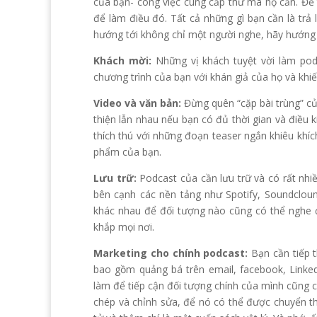
của bạn- công việc cung cấp thứ mà họ cần. Để
để làm điều đó. Tất cả những gì bạn cần là trả 
hướng tới không chỉ một người nghe, hãy hướng 
Khách mời:
Những vị khách tuyệt vời làm po
chương trình của bạn với khán giả của họ và khiế
Video và văn bản:
Đừng quên “cặp bài trùng” c
thiện lẫn nhau nếu bạn có đủ thời gian và điều
thích thú với những đoạn teaser ngắn khiêu khíc
phẩm của bạn.
Lưu trữ:
Podcast của cần lưu trữ và có rất nhiề
bên cạnh các nền tảng như Spotify, Soundclou
khác nhau để đối tượng nào cũng có thể nghe 
khắp mọi nơi.
Marketing cho chính podcast:
Bạn cần tiếp 
bao gồm quảng bá trên email, facebook, Linke
làm để tiếp cận đối tượng chính của mình cũng 
chép và chỉnh sửa, để nó có thể được chuyển th