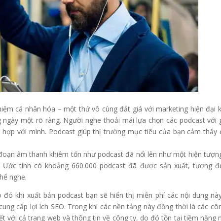
ghiệm cá nhân hóa – một thứ vô cùng đắt giá với marketing hiện đại k
g ngày một rõ ràng. Người nghe thoải mái lựa chọn các podcast với 
 hợp với mình. Podcast giúp thị trường mục tiêu của bạn cảm thấy
đoạn âm thanh khiêm tốn như podcast đã nổi lên như một hiện tượn
i. Ước tính có khoảng 660.000 podcast đã được sản xuất, tương 
thể nghe.
o đó khi xuất bản podcast bạn sẽ hiển thị miễn phí các nội dung nà
ung cấp lợi ích SEO. Trong khi các nền tảng này đồng thời là các cô
t với cả trang web và thông tin về công ty, do đó tồn tại tiềm năng 