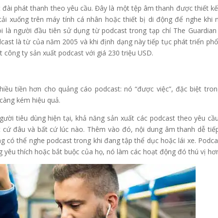
đài phát thanh theo yêu cầu. Đây là một tệp âm thanh được thiết kế
ải xuống trên máy tính cá nhân hoặc thiết bị di động để nghe khi 
là người đầu tiên sử dụng từ podcast trong tạp chí The Guardia
st là từ của năm 2005 và khi định dạng này tiếp tục phát triển phổ
 công ty sản xuất podcast với giá 230 triệu USD.
hiều tiền hơn cho quảng cáo podcast: nó “được việc”, đặc biệt tron
 càng kém hiệu quả.
người tiêu dùng hiện tại, khả năng sản xuất các podcast theo yêu cầ
 cứ đâu và bất cứ lúc nào. Thêm vào đó, nội dung âm thanh dễ tiế
g có thể nghe podcast trong khi đang tập thể dục hoặc lái xe. Podca
 yêu thích hoặc bắt buộc của họ, nó làm các hoạt động đó thú vị hơ