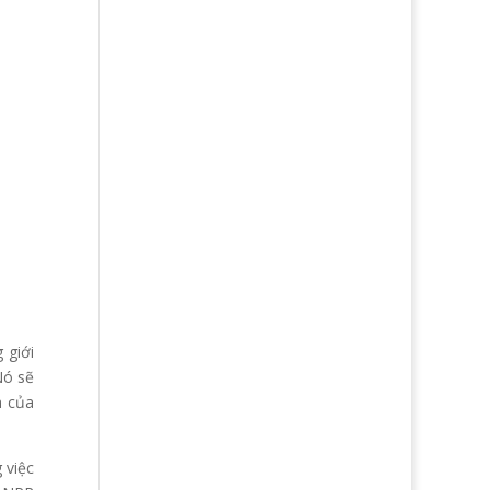
 giới
Nó sẽ
h của
 việc