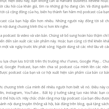
 thực hiện điều này, bạn không cần là Harvard Business Review hoặ
lời câu hỏi của khán giả, tìm ra những gì họ đang cần. Và đừng quên
tới cả cộng đồng của họ, biến họ thành fan hâm mộ podcast của bạn
dcast của bạn hấp dẫn hơn nhiều. Những người này đồng tời sẽ ch
n nội dung chương trình thú vị hơn khi nghe.
ủa podcast là video và văn bản. Chúng sẽ bổ sung hoàn hảo thậm chí
 kiển đển sản xuất các sản phẩm này. Hoặc bạn cũng có thể khiến khá
h một vài ngày trước khi phát sóng. Người dùng sẽ các nhớ lâu về cá
u lựa chọn lưu trữ tốt trên thị trường như iTunes, Google Play… Chư
nd, Google Podcast, bạn nên chia sẻ podcast của mình lên các nền
được podcast của bạn và cơ hội xuất hiện sản phẩm của bản cơ bả
thị chương trình của mình để nhiều người hơn biết về nó. Điều này c
dIn, Instagram, YouTube… Bất kỳ ý tưởng sáng tạo nào khác bạn c
có thể hữu ích. Hãy chắc chắn rằng mọi tập podcast của bạn đều đượ
ành nội dung truyền thông xã hội, bài đăng trên blog, quà tặng sách