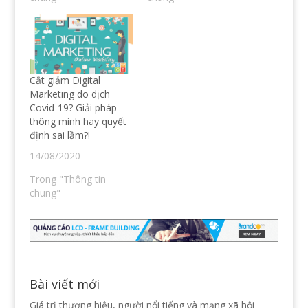
n
n
w
s
n
w
i
e
i
n
w
n
n
w
d
e
i
o
w
n
w
w
d
)
i
o
n
w
Cắt giảm Digital
d
)
o
Marketing do dịch
w
Covid-19? Giải pháp
)
thông minh hay quyết
định sai lầm?!
14/08/2020
Trong "Thông tin
chung"
Bài viết mới
Giá trị thương hiệu, người nổi tiếng và mạng xã hội