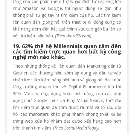
tăng của các phần mềm trợ lý gia đình từ các ông lớn
như Amazon và Google, thì người dùng sẽ gần như
không phải tự gõ tay ra tìm kiếm của họ. Các tìm kiếm
liên quan đến giọng nói trên thiết bị di động cũng có
khả năng đem đến kết quả chính xác cao gấp ba lần so
với tìm kiếm văn bản.
(Theo WordStream)
19. 62% thế hệ Millennials quan tâm đến
các tìm kiếm trực quan hơn bất kỳ công
nghệ mới nào khác.
Theo những thống kê liên quan đến Marketing đến từ
Gartner, các thương hiệu sớm áp dụng và đầu tư vào
chiến lược tìm kiếm bằng hình ảnh và giọng nói đạt mức
tăng trưởng doanh thu về Digital Ecommerce lên tới
30%. Với các ứng dụng hoặc tính năng của các ứng
dụng như Google Lens và Bing Visual Search, thời đại
tìm kiếm trực quan đã sớm được ra mắt và tối ưu, đòi
hỏi các marketers khác phải nhanh chóng thiết kế lại
trang web của họ nhằm đạt được xếp hạng cao hơn
trên thanh tìm kiếm.
(Theo SocialMediaToday)