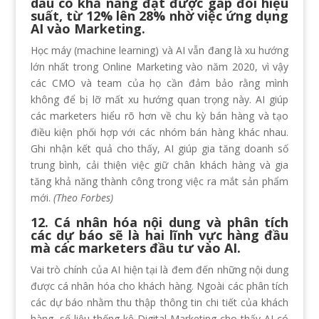
dầu có khả năng đạt được gấp đôi hiệu
suất, từ 12% lên 28% nhờ việc ứng dụng
AI vào Marketing.
Học máy (machine learning) và AI vẫn đang là xu hướng
lớn nhất trong Online Marketing vào năm 2020, vì vậy
các CMO và team của họ cần đảm bảo rằng mình
không để bị lỡ mất xu hướng quan trọng này. AI giúp
các marketers hiểu rõ hơn về chu kỳ bán hàng và tạo
điều kiện phối hợp với các nhóm bán hàng khác nhau.
Ghi nhận kết quả cho thấy, AI giúp gia tăng doanh số
trung bình, cải thiện việc giữ chân khách hàng và gia
tăng khả năng thành công trong việc ra mắt sản phẩm
mới.
(Theo Forbes)
12. Cá nhân hóa nội dung và phân tích
các dự báo sẽ là hai lĩnh vực hàng đầu
mà các marketers đầu tư vào AI.
Vai trò chính của AI hiện tại là đem đến những nội dung
được cá nhân hóa cho khách hàng. Ngoài các phân tích
các dự báo nhằm thu thập thông tin chi tiết của khách
hàng, số liệu thống kê Digital Marketing cho thấy AI có