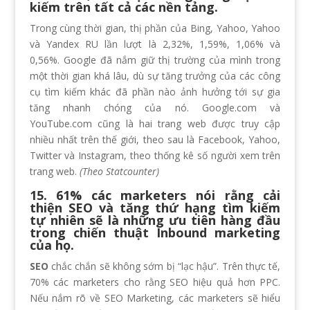
kiếm trên tất cả các nền tảng.
Trong cùng thời gian, thị phần của Bing, Yahoo, Yahoo
và Yandex RU lần lượt là 2,32%, 1,59%, 1,06% và
0,56%. Google đã nắm giữ thị trường của mình trong
một thời gian khá lâu, dù sự tăng trưởng của các công
cụ tìm kiếm khác đã phần nào ảnh hưởng tới sự gia
tăng nhanh chóng của nó. Google.com và
YouTube.com cũng là hai trang web được truy cập
nhiều nhất trên thế giới, theo sau là Facebook, Yahoo,
Twitter và Instagram, theo thống kê số người xem trên
trang web.
(Theo Statcounter)
15. 61% các marketers nói rằng cải
thiện SEO và tăng thứ hạng tìm kiếm
tự nhiên sẽ là những ưu tiên hàng đầu
trong chiến thuật Inbound marketing
của họ.
SEO
chắc chắn sẽ không sớm bị “lạc hậu”. Trên thực tế,
70% các marketers cho rằng SEO hiệu quả hơn PPC.
Nếu nắm rõ về SEO Marketing, các marketers sẽ hiểu