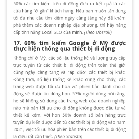
50% các tìm kiếm trên di động đưa ra kết quả là các
cửa hàng “ở gần” khách hàng. Nếu bạn muốn tận dụng
tối đa nhu cầu tìm kiếm ngày càng tăng này để khám
phá thêm các doanh nghiệp địa phương, thì hãy nâng
cấp tính năng Local SEO của mình.
(Theo Uberall)
17. 60% tìm kiếm Google ở ​​Mỹ được
thực hiện thông qua thiết bị di động
Không chỉ ở Mỹ, các số liệu thống kê về lượng truy cập
trực tuyến từ các thiết bị di động trên toàn thế giới
cũng ngày càng tăng và “áp đảo” các thiết bị khác.
Đồng thời, số liệu thống kế khác cũng cho thấy, các
trang web được tối ưu hóa với phiên bản dành cho di
động sẽ được tin dùng hơn. 57% người dùng nói rằng,
họ sẽ không sử dụng các trang web của doanh nghiệp
nào mà bản tối ưu cho di động không được đầu tư và
thiết kế kém. Với hơn 50% doanh số bán hàng trực
tuyến dự kiến được ​​đến từ các thiết bị di động vào năm
2021, việc tối ưu hóa phiên bản trên các thiết bị di động
là điều rất cần thiết.
(Theo Statista)