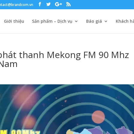
ntact@brandcom.vn
Giới thiệu
Sản phẩm – Dịch vụ
Báo giá
Khách hà
 phát thanh Mekong FM 90 Mhz
t Nam