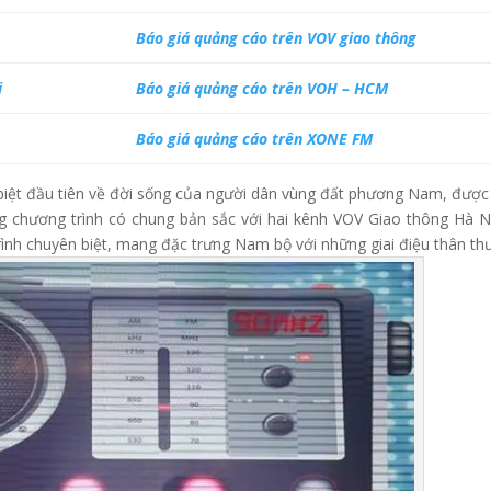
Báo giá quảng cáo trên VOV giao thông
i
Báo giá quảng cáo trên VOH – HCM
Báo giá quảng cáo trên XONE FM
biệt đầu tiên về đời sống của người dân vùng đất phương Nam, được
g chương trình có chung bản sắc với hai kênh VOV Giao thông Hà N
h chuyên biệt, mang đặc trưng Nam bộ với những giai điệu thân th