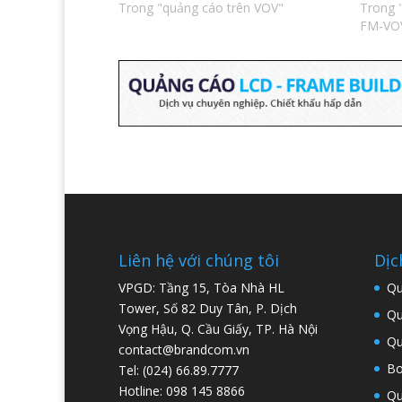
e
i
e
Trong "quảng cáo trên VOV"
Trong 
n
n
w
FM-VO
s
n
w
i
e
i
n
w
n
n
w
d
e
i
o
w
n
w
w
d
)
i
o
n
w
d
)
o
w
)
Liên hệ với chúng tôi
Dịc
VPGD: Tầng 15, Tòa Nhà HL
Qu
Tower, Số 82 Duy Tân, P. Dịch
Qu
Vọng Hậu, Q. Cầu Giấy, TP. Hà Nội
Qu
contact@brandcom.vn
Bo
Tel: (024) 66.89.7777
Hotline: 098 145 8866
Qu