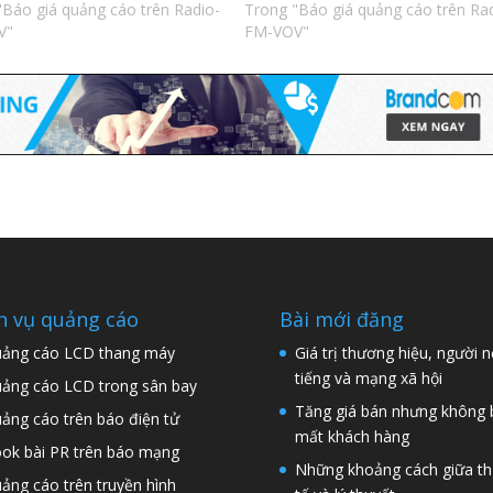
"Báo giá quảng cáo trên Radio-
Trong "Báo giá quảng cáo trên Ra
V"
FM-VOV"
h vụ quảng cáo
Bài mới đăng
ảng cáo LCD thang máy
Giá trị thương hiệu, người n
tiếng và mạng xã hội
ảng cáo LCD trong sân bay
Tăng giá bán nhưng không 
ảng cáo trên báo điện tử
mất khách hàng
ok bài PR trên báo mạng
Những khoảng cách giữa t
ảng cáo trên truyền hình