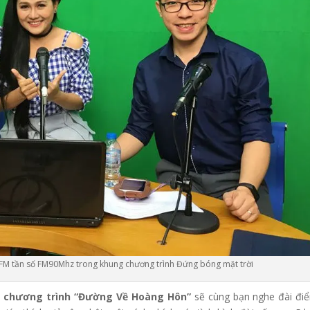
 FM tần số FM90Mhz trong khung chương trình Đứng bóng mặt trời
m chương trình
“Đường Về Hoàng Hôn”
sẽ cùng bạn nghe đài điể