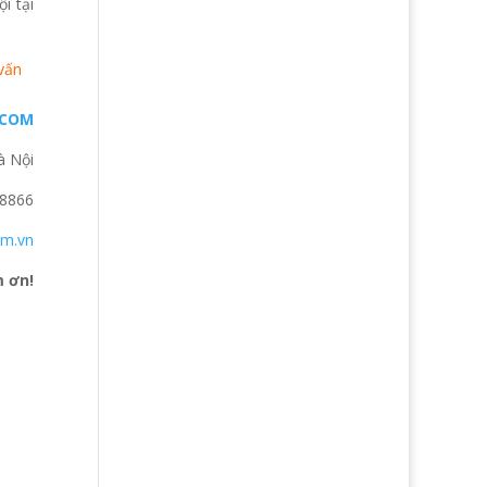
i tại
vấn
DCOM
à Nội
.8866
om.vn
m ơn!