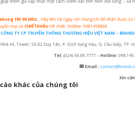
iúp thính giả cập nhật một cách chính xác tình hình đời sống – xã hộ
ekong FM 90 Mhz .
Hãy liên hệ ngày với chung tôi để nhận được tư 
huyến mại và
CHIẾTKHẤU
tốt nhât. Hotline: 0981458866
CÔNG TY CP TRUYỀN THÔNG THƯƠNG HIỆU VIỆT NAM – BRAN
Nhà HL Tower, Số 82 Duy Tân, P. Dịch Vọng Hậu, Q. Cầu Giấy, TP. H
Tel:
(024) 66.89.7777 –
Hotline:
098.145
Email :
contact@brandc
Xin cả
cáo khác của chúng tôi