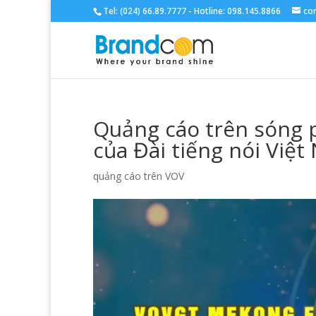
Tel: (024) 66.89.7777 - Hotline: 098.145.8866
co
Quảng cáo trên sóng
của Đài tiếng nói Việ
quảng cáo trên VOV