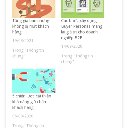
s
t
e
p
ẻ
r
o
e
t
ê
n
n
r
n
S
s
ê
T
k
i
n
w
y
n
Tăng giá bán nhưng
Các bước xây dựng
F
i
p
n
a
t
e
e
không bị mất khách
Buyer Personas mang
c
t
(
w
hàng
lại giá trị cho doanh
e
e
O
w
b
r
p
i
nghiệp B2B
o
(
e
n
19/03/2021
o
O
n
d
14/09/2020
k
p
s
o
(
e
i
w
Trong "Thông tin
O
n
n
)
chung"
Trong "Thông tin
p
s
n
e
i
e
chung"
n
n
w
s
n
w
i
e
i
n
w
n
n
w
d
e
i
o
w
n
w
w
d
)
i
o
n
w
5 chiến lược cải thiện
d
)
o
khả năng giữ chân
w
khách hàng
)
06/08/2020
Trong "Thông tin