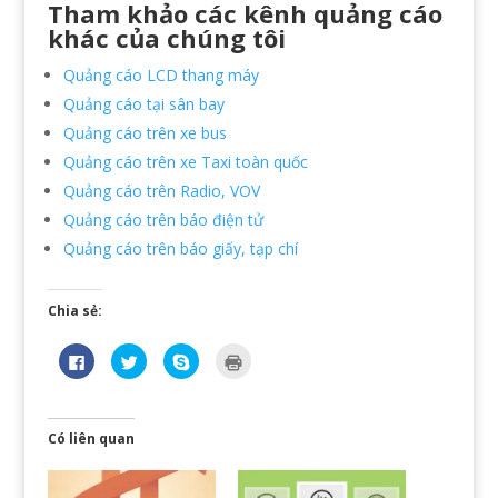
Tham khảo các kênh quảng cáo
khác của chúng tôi
Quảng cáo LCD thang máy
Quảng cáo tại sân bay
Quảng cáo trên xe bus
Quảng cáo trên xe Taxi toàn quốc
Quảng cáo trên Radio, VOV
Quảng cáo trên báo điện tử
Quảng cáo trên báo giấy, tạp chí
Chia sẻ:
N
B
C
B
h
ấ
l
ấ
ấ
m
i
m
n
đ
c
đ
v
ể
k
ể
à
c
t
i
o
h
o
n
Có liên quan
c
i
s
r
h
a
h
a
i
s
a
(
a
ẻ
r
O