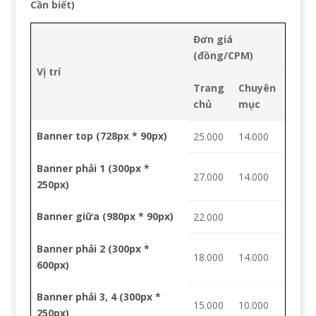
Cần biết)
Đơn giá
(đồng/CPM)
Vị trí
Trang
Chuyên
chủ
mục
Banner top
(728px * 90px)
25.000
14.000
Banner phải 1
(300px *
27.000
14.000
250px)
Banner giữa
(980px * 90px)
22.000
Banner phải 2
(300px *
18.000
14.000
600px)
Banner phải 3, 4
(300px *
15.000
10.000
250px)