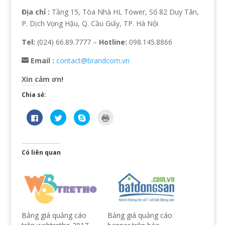
Địa chỉ :
Tầng 15, Tòa Nhà HL Tower, Số 82 Duy Tân,
P. Dịch Vọng Hậu, Q. Cầu Giấy, TP. Hà Nội
Tel:
(024) 66.89.7777 –
Hotline:
098.145.8866
Email :
contact@brandcom.vn
Xin cảm ơn!
Chia sẻ:
N
B
C
B
h
ấ
l
ấ
ấ
m
i
m
n
đ
c
đ
v
ể
k
ể
à
c
t
i
o
h
o
n
Có liên quan
c
i
s
r
h
a
h
a
i
s
a
(
a
ẻ
r
O
s
t
e
p
ẻ
r
o
e
t
ê
n
n
r
n
S
s
ê
T
k
i
n
w
y
n
Bảng giá quảng cáo
Bảng giá quảng cáo
F
i
p
n
a
t
e
e