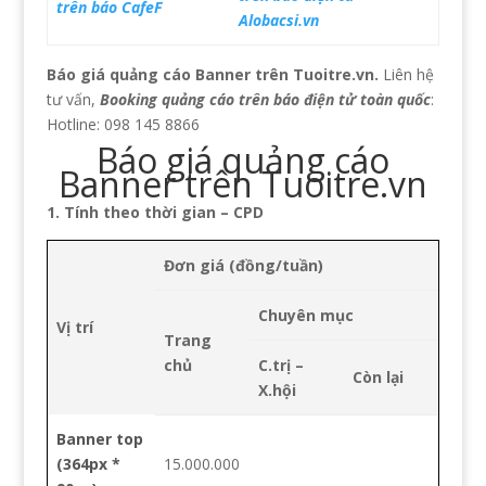
trên báo CafeF
Alobacsi.vn
Báo giá quảng cáo Banner trên Tuoitre.vn.
Liên hệ
tư vấn,
Booking quảng cáo trên báo điện tử toàn quốc
:
Hotline: 098 145 8866
Báo giá quảng cáo
Banner trên Tuoitre.vn
1. Tính theo thời gian – CPD
Đơn giá (đồng/tuần)
Chuyên mục
Vị trí
Trang
chủ
C.trị –
Còn lại
X.hội
Banner top
(364px *
15.000.000