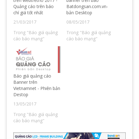
trên webtretho 2017 -
banner trên báo
c
t
(
w
Quảng cáo trên báo
Batdongsan.com.vn-
e
e
O
w
b
r
p
i
chí giá tốt nhất
bản Desktop
o
(
e
n
o
O
n
d
21/03/2017
08/05/2017
k
p
s
o
(
e
i
w
O
n
n
)
Trong "Báo giá quảng
Trong "Báo giá quảng
p
s
n
e
i
e
cáo báo mạng"
cáo báo mạng"
n
n
w
s
n
w
i
e
i
n
w
n
n
w
d
e
i
o
w
n
w
w
d
)
i
o
n
w
Báo giá quảng cáo
d
)
o
Banner trên
w
Vietnamnet - Phiên bản
)
Destop
13/05/2017
Trong "Báo giá quảng
cáo báo mạng"