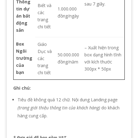
Thông
sau 7 giây.
Biết và
tin dự
1.000.000
các
án bất
đồng/ngày
trang
động
chi tiết
sản
Box
Giáo
– Xuất hiện trong
Ngôi
Dục và
50.000.000
box dạng hình tĩnh
trường
các
đồng/năm
với kích thước
của
trang
300px * 50px
bạn
chi tiết
Ghi chú:
Tiêu đề không quá 12 chữ. Nội dung Landing page
(trang giới thiệu thông tin của khách hàng)
do khách
hàng cung cấp.
* Đơn giá đã bao gồm VAT.