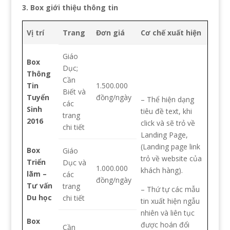
3. Box giới thiệu thông tin
Vị trí
Trang
Đơn giá
Cơ chế xuất hiện
Giáo
Box
Dục;
Thông
Cần
Tin
1.500.000
Biết và
Tuyển
đồng/ngày
– Thể hiện dạng
các
Sinh
tiêu đề text, khi
trang
2016
click và sẽ trỏ về
chi tiết
Landing Page,
(Landing page link
Box
Giáo
trỏ về website của
Triển
Dục và
1.000.000
khách hàng).
lãm –
các
đồng/ngày
Tư vấn
trang
– Thứ tự các mẫu
Du học
chi tiết
tin xuất hiện ngẫu
nhiên và liên tục
Box
được hoán đổi
Cần