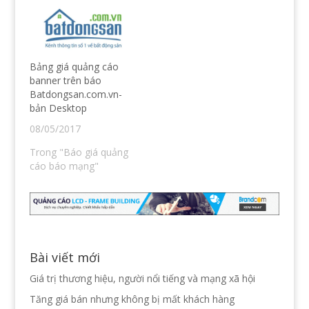
i
e
i
n
w
n
n
w
d
e
i
o
w
n
w
w
d
)
i
o
n
w
Bảng giá quảng cáo
d
)
o
banner trên báo
w
Batdongsan.com.vn-
)
bản Desktop
08/05/2017
Trong "Báo giá quảng
cáo báo mạng"
Bài viết mới
Giá trị thương hiệu, người nổi tiếng và mạng xã hội
Tăng giá bán nhưng không bị mất khách hàng