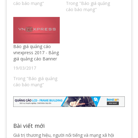
(
e
i
w
cáo báo mạng"
Trong "Báo giá quảng
O
n
n
)
cáo báo mạng"
p
s
n
e
i
e
n
n
w
s
n
w
i
e
i
n
w
n
n
w
d
e
i
o
w
n
w
w
d
)
Báo giá quảng cáo
i
o
n
w
vnexpress 2017 - Bảng
d
)
o
giá quảng cáo Banner
w
)
19/03/2017
Trong "Báo giá quảng
cáo báo mạng"
Bài viết mới
Giá trị thương hiệu, người nổi tiếng và mạng xã hội